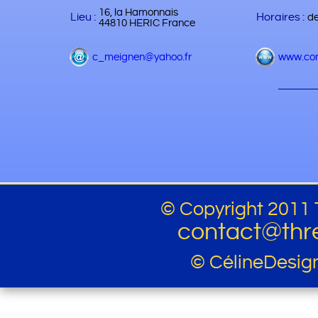
16, la Hamonnais
Lieu :
Horaires :
de
44810 HERIC France
c_meignen@yahoo.fr
www.con
© Copyright 2011 
contact@thr
© CélineDesig