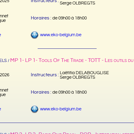
Instructeurs :
/2025
Serge OLBREGTS
nnet
Horaires :
de 09h00 à 18h00
que
e
www.eko-belgium.be
MP 1- LP 1- Tools Of The Trade - TOTT - Les outils du
LS /
Laëtitia DELABOUGLISE
Instructeurs :
/2026
Serge OLBREGTS
nnet
Horaires :
de 09h00 à 18h00
que
e
www.eko-belgium.be