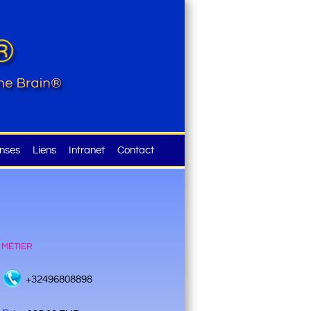
nses
Liens
Intranet
Contact
 métier
+32496808898