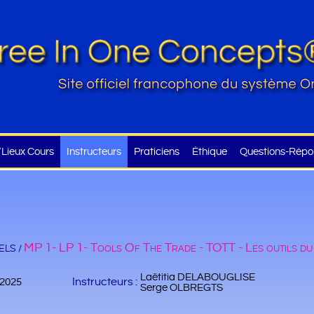
Lieux Cours
Instructeurs
Praticiens
Éthique
Questions-Répo
MP 1- LP 1- Tools Of The Trade - TOTT - Les outils du
LS /
Laëtitia DELABOUGLISE
Instructeurs :
/2025
Serge OLBREGTS