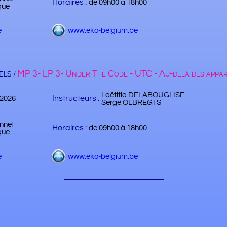
Horaires :
de 09h00 à 18h00
que
e
www.eko-belgium.be
MP 3- LP 3- Under The Code - UTC - Au-delà des appa
LS /
Laëtitia DELABOUGLISE
Instructeurs :
/2026
Serge OLBREGTS
nnet
Horaires :
de 09h00 à 18h00
que
e
www.eko-belgium.be