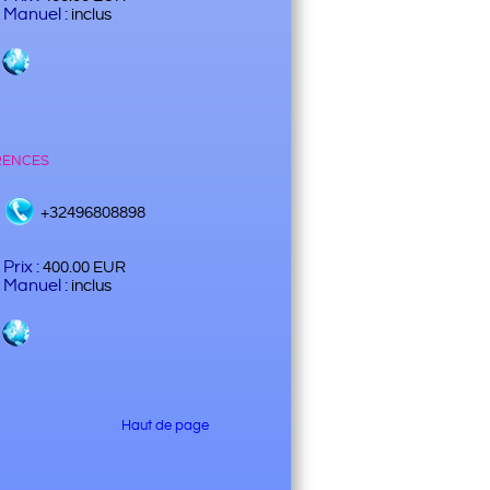
Manuel :
inclus
rences
+32496808898
Prix :
400.00 EUR
Manuel :
inclus
Haut de page