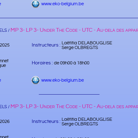
e
www.eko-belgium.be
MP 3- LP 3- Under The Code - UTC - Au-delà des appa
LS /
Laëtitia DELABOUGLISE
Instructeurs :
/2025
Serge OLBREGTS
nnet
Horaires :
de 09h00 à 18h00
que
e
www.eko-belgium.be
MP 3- LP 3- Under The Code - UTC - Au-delà des appa
LS /
Laëtitia DELABOUGLISE
Instructeurs :
/2026
Serge OLBREGTS
nnet